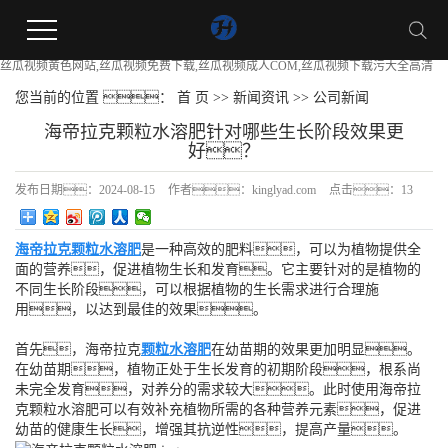
丝瓜视频黄色网站,丝瓜视频免费下载,丝瓜视频成人COM,丝瓜视频下载污大全高清
您当前的位置 ：
首 页
>>
新闻资讯
>>
公司新闻
海帝拉克颗粒水溶肥针对哪些生长阶段效果更
好？
发布日期：
2024-08-15
作者：
kinglyad.com
点击：
13
海帝拉克颗粒水溶肥
是一种高效的肥料，可以为植物提供全
面的营养，促进植物生长和发育。它主要针对的是植物的
不同生长阶段，可以根据植物的生长需求进行合理施
用，以达到最佳的效果。
首先，海帝拉克
颗粒水溶肥
在幼苗期的效果更加明显。
在幼苗期，植物正处于生长发育的初期阶段，根系尚
未完全发育，对养分的需求较大。此时使用海帝拉
克颗粒水溶肥可以有效补充植物所需的各种营养元素，促进
幼苗的健康生长，增强其抗逆性，提高产量。