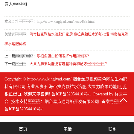
喜人！
本文网址：http://www.kinglyad.com/news/883.html
关键词：
海帝拉克颗粒水溶肥厂家
,
海帝拉克颗粒水溶肥批发
,
海帝拉克颗
粒水溶肥价格
上一篇：
乐根鱼蛋白如何发挥作用？
下一篇：
大果力膨果功能肥有哪些种类和配方？
Copyright © http://www.kinglyad.com/ 烟台丝瓜视频黄色网站生物肥
料有限公司 专业从事于
海帝拉克颗粒水溶肥
,
大果力膨果功能肥
,
乐
根鱼蛋白
, 欢迎来电咨询!
鲁ICP备52954410号-1
Powered by
祥云平
台
技术支持：
烟台易点通网络开发有限公司
备案号：
鲁ICP备52954410号-1
首页
电话
联系
网站地图