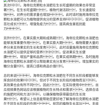
其次，海帝拉克颗粒水溶肥在生长旺盛期的效果也非常显
著。在生长旺盛期，植物代谢活跃，生长速度较
快，对养分的需求量也增加。此时适时施用海帝拉克
颗粒水溶肥可以为植物提供充分的营养支持，促进植物
茁壮成长，增强免疫力，提高病虫害抵抗能
力。
另外，在果实膨大期和成熟期，海帝拉克颗粒水溶肥也
能够发挥重要作用。在果实膨大期，植物需要大量的
养分来支持果实的生长和发育，此时适量施用海帝拉克颗粒
水溶肥可以提供足够的营养，促进果实生长健
康，增加产量和品质。在果实成熟期，及时施用
海帝拉克颗粒水溶肥可以帮助果实充分发育，增加果实的
糖分含量，提高口感和商品价值。
总的来说，海帝拉克颗粒水溶肥在不同生长阶段都能够发
挥良好的效果，但对于不同生长阶段的植物而言，
其效果也会有所不同。因此，在实际使用中，丝
瓜视频黄色网站应该根据植物的生长特点和需求，选择合适
的施肥时间和方法，以确保植物获得最佳的生长效
果。希望以上信息能帮助您更好地了解海帝拉克颗粒水溶肥
在不同生长阶段的作用。祝您的植物生长茁壮，丰收