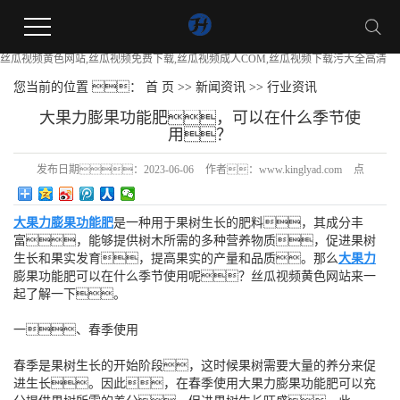
丝瓜视频黄色网站,丝瓜视频免费下载,丝瓜视频成人COM,丝瓜视频下载污大全高清
您当前的位置 ：
首 页
>>
新闻资讯
>>
行业资讯
大果力膨果功能肥，可以在什么季节使
用？
发布日期：
2023-06-06
作者：
www.kinglyad.com
点
击：
125
大果力膨果功能肥
是一种用于果树生长的肥料，其成分丰
富，能够提供树木所需的多种营养物质，促进果树
生长和果实发育，提高果实的产量和品质。那么
大果力
膨果功能肥可以在什么季节使用呢？丝瓜视频黄色网站来一
起了解一下。
一、春季使用
春季是果树生长的开始阶段，这时候果树需要大量的养分来促
进生长。因此，在春季使用大果力膨果功能肥可以充